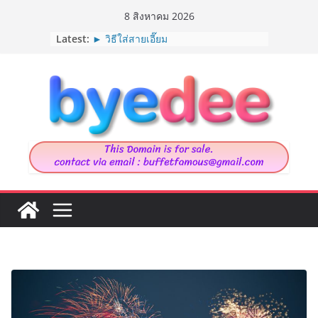
Skip
8 สิงหาคม 2026
to
Latest:
► วิธีใส่สายเอี๊ยม
content
► Marija Tiurina นักวาดภาพประกอบ
จากเนเธอร์แลนด์
► 9 ต้นไม้ที่แมวกินได้
► House in Chau Doc
► รวมท่ายืด “ออฟฟิศซินโดม”