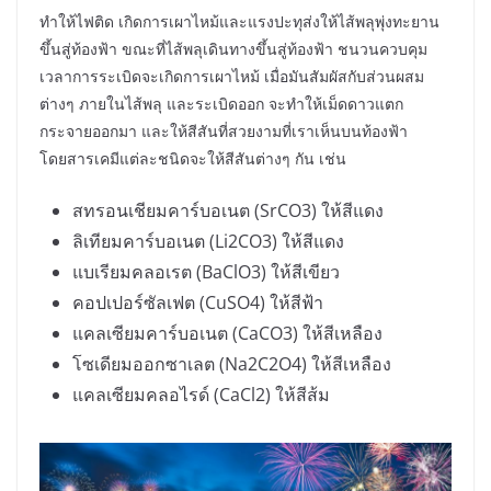
ทำให้ไฟติด เกิดการเผาไหม้และแรงปะทุส่งให้ไส้พลุพุ่งทะยาน
ขึ้นสู่ท้องฟ้า ขณะที่ไส้พลุเดินทางขึ้นสู่ท้องฟ้า ชนวนควบคุม
เวลาการระเบิดจะเกิดการเผาไหม้ เมื่อมันสัมผัสกับส่วนผสม
ต่างๆ ภายในไส้พลุ และระเบิดออก จะทำให้เม็ดดาวแตก
กระจายออกมา และให้สีสันที่สวยงามที่เราเห็นบนท้องฟ้า
โดยสารเคมีแต่ละชนิดจะให้สีสันต่างๆ กัน เช่น
สทรอนเชียมคาร์บอเนต (SrCO3) ให้สีแดง
ลิเทียมคาร์บอเนต (Li2CO3) ให้สีแดง
แบเรียมคลอเรต (BaClO3) ให้สีเขียว
คอปเปอร์ซัลเฟต (CuSO4) ให้สีฟ้า
แคลเซียมคาร์บอเนต (CaCO3) ให้สีเหลือง
โซเดียมออกซาเลต (Na2C2O4) ให้สีเหลือง
แคลเซียมคลอไรด์ (CaCl2) ให้สีส้ม