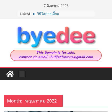
Skip
7 สิงหาคม 2026
to
Latest:
► วิธีใส่สายเอี๊ยม
content
► Marija Tiurina นักวาดภาพประกอบ
จากเนเธอร์แลนด์
► 9 ต้นไม้ที่แมวกินได้
► House in Chau Doc
► รวมท่ายืด “ออฟฟิศซินโดม”
Month:
พฤษภาคม 2022