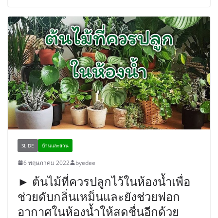
SLIDE
บ้านและสวน
6 พฤษภาคม 2022
byedee
► ต้นไม้ที่ควรปลูกไว้ในห้องน้ำเพื่อ
ช่วยดับกลิ่นเหม็นและยังช่วยฟอก
อากาศในห้องน้ำให้สดชื่นอีกด้วย