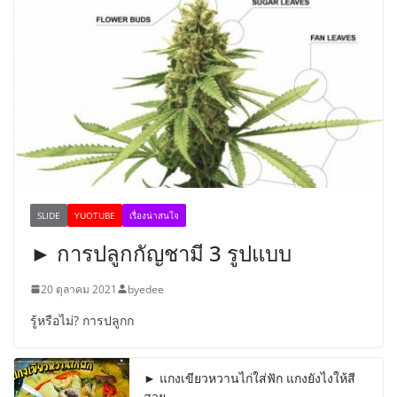
SLIDE
YUOTUBE
เรื่องน่าสนใจ
► การปลูกกัญชามี 3 รูปแบบ
20 ตุลาคม 2021
byedee
รู้หรือไม่? การปลูกก
► แกงเขียวหวานไก่ใส่ฟัก แกงยังไงให้สี
สวย