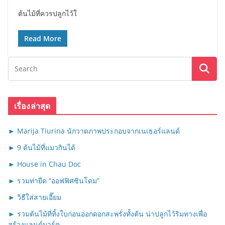
ต้นไม้ที่ควรปลูกไว้ใ
Read More
เรื่องล่าสุด
► Marija Tiurina นักวาดภาพประกอบจากเนเธอร์แลนด์
► 9 ต้นไม้ที่แมวกินได้
► House in Chau Doc
► รวมท่ายืด “ออฟฟิศซินโดม”
► วิธีใส่สายเอี๊ยม
► รวมต้นไม้ที่ทิ้งใบก่อนออกดอกสะพรั่งทั้งต้น น่าปลูกไว้ริมทางเพื่อ
สร้างแลนด์มาร์ค