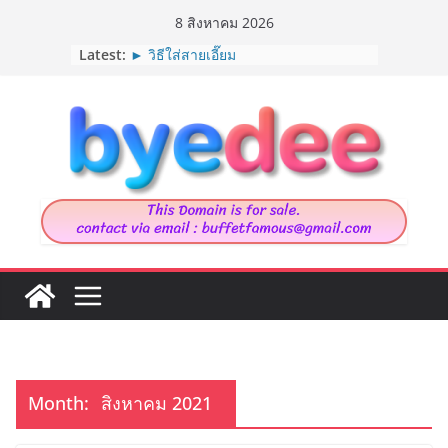
Skip
8 สิงหาคม 2026
to
► รวมท่ายืด “ออฟฟิศซินโดม”
Latest:
► วิธีใส่สายเอี๊ยม
content
► Marija Tiurina นักวาดภาพประกอบ
จากเนเธอร์แลนด์
► 9 ต้นไม้ที่แมวกินได้
► House in Chau Doc
Month:
สิงหาคม 2021