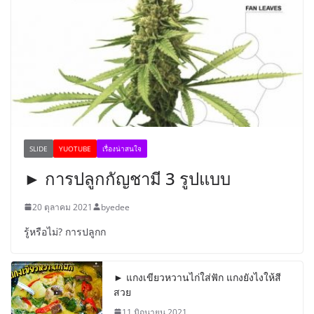
SLIDE
YUOTUBE
เรื่องน่าสนใจ
► การปลูกกัญชามี 3 รูปแบบ
20 ตุลาคม 2021
byedee
รู้หรือไม่? การปลูกก
► แกงเขียวหวานไก่ใส่ฟัก แกงยังไงให้สี
สวย
11 มิถุนายน 2021