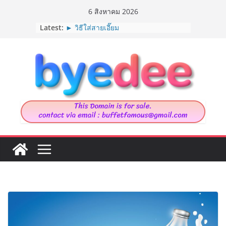
Skip
6 สิงหาคม 2026
► รวมท่ายืด “ออฟฟิศซินโดม”
to
Latest:
► วิธีใส่สายเอี๊ยม
content
► Marija Tiurina นักวาดภาพประกอบ
จากเนเธอร์แลนด์
► 9 ต้นไม้ที่แมวกินได้
► House in Chau Doc