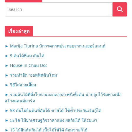
เรื่องล่าสุด
► Marija Tiurina นักวาดภาพประกอบจากเนเธอร์แลนด์
► 9 ต้นไม้ที่แมวกินได้
► House in Chau Doc
► รวมท่ายืด “ออฟฟิศซินโดม”
► วิธีใส่สายเอี๊ยม
► รวมต้นไม้ที่ทิ้งใบก่อนออกดอกสะพรั่งทั้งต้น น่าปลูกไว้ริมทางเพื่อ
สร้างแลนด์มาร์ค
► 58 ต้นไม้ยืนต้นที่ตัดได้-ขายได้-ใช้ค้ำประกันเงินกู้ได้
► มะริด ไม้ป่าเศรษฐกิจราคาแพง ผลกินได้ ให้ร่มเงา
► 15 ไม้ยืนต้นกินได้ เนื้อไม้ใช้ได้ ล้อมขายก็ได้