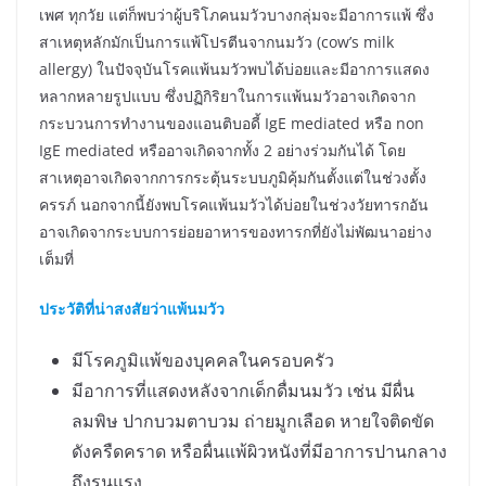
เพศ ทุกวัย แต่ก็พบว่าผู้บริโภคนมวัวบางกลุ่มจะมีอาการแพ้ ซึ่ง
สาเหตุหลักมักเป็นการแพ้โปรตีนจากนมวัว (cow’s milk
allergy) ในปัจจุบันโรคแพ้นมวัวพบได้บ่อยและมีอาการแสดง
หลากหลายรูปแบบ ซึ่งปฏิกิริยาในการแพ้นมวัวอาจเกิดจาก
กระบวนการทำงานของแอนติบอดี้ IgE mediated หรือ non
IgE mediated หรืออาจเกิดจากทั้ง 2 อย่างร่วมกันได้ โดย
สาเหตุอาจเกิดจากการกระตุ้นระบบภูมิคุ้มกันตั้งแต่ในช่วงตั้ง
ครรภ์ นอกจากนี้ยังพบโรคแพ้นมวัวได้บ่อยในช่วงวัยทารกอัน
อาจเกิดจากระบบการย่อยอาหารของทารกที่ยังไม่พัฒนาอย่าง
เต็มที่
ประวัติที่น่าสงสัยว่าแพ้นมวัว
มีโรคภูมิแพ้ของบุคคลในครอบครัว
มีอาการที่แสดงหลังจากเด็กดื่มนมวัว เช่น มีผื่น
ลมพิษ ปากบวมตาบวม ถ่ายมูกเลือด หายใจติดขัด
ดังครืดคราด หรือผื่นแพ้ผิวหนังที่มีอาการปานกลาง
ถึงรุนแรง