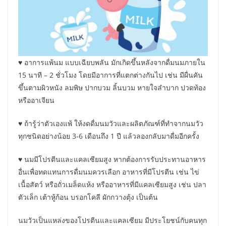
♥ อาการแพ้นม แบบเฉียบพลัน มักเกิดขึ้นหลังจากดื่มนมภายใน
15 นาที – 2 ชั่วโมง โดยมีอาการที่แตกต่างกันไป เช่น มีผื่นคัน
ขึ้นตามผิวหนัง ลมพิษ ปากบวม ลิ้นบวม หายใจลำบาก ปวดท้อง
หรืออาเจียน
♥ ถ้ารู้ว่าตัวเองแพ้ ให้งดดื่มนมวัวและผลิตภัณฑ์ที่ทำจากนมวัว
ทุกชนิดอย่างน้อย 3-6 เดือนถึง 1 ปี แล้วลองกลับมาดื่มอีกครั้ง
♥ นมมีโปรตีนและแคลเซียมสูง หากต้องการรับประทานอาหาร
อื่นเพื่อทดแทนการดื่มนมควรเลือก อาหารที่มีโปรตีน เช่น ไข่
เนื้อสัตว์ หรือถั่วเมล็ดแห้ง หรืออาหารที่มีแคลเซียมสูง เช่น ปลา
ตัวเล็ก เต้าหู้ก้อน บรอกโคลี ผักกวางตุ้ง เป็นต้น
นมวัวเป็นแหล่งของโปรตีนและแคลเซียม มีประโยชน์กับคนทุก