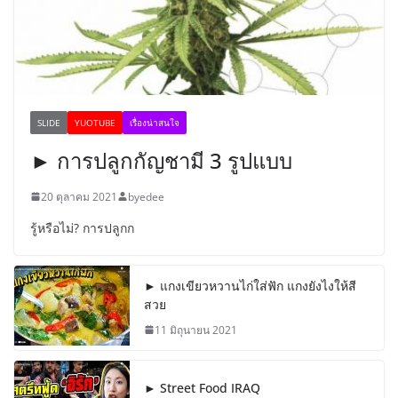
SLIDE
YUOTUBE
เรื่องน่าสนใจ
► การปลูกกัญชามี 3 รูปแบบ
20 ตุลาคม 2021
byedee
รู้หรือไม่? การปลูกก
► แกงเขียวหวานไก่ใส่ฟัก แกงยังไงให้สี
สวย
11 มิถุนายน 2021
► Street Food IRAQ