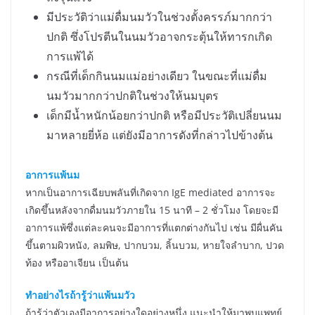
มีประวัติว่าแม่ดื่มนมวัวในช่วงตั้งครรภ์มากกว่า
ปกติ ซึ่งโปรตีนในนมวัวอาจกระตุ้นให้ทารกเกิด
การแพ้ได้
กรณีที่เด็กกินนมแม่อย่างเดียว ในขณะที่แม่ดื่ม
นมวัวมากกว่าปกติในช่วงให้นมบุตร
เด็กมีน้ำหนักน้อยกว่าปกติ หรือมีประวัติเปลี่ยนนม
มาหลายยี่ห้อ แต่ยังมีอาการดังที่กล่าวไปข้างต้น
อาการแพ้นม
หากเป็นอาการเฉียบพลันที่เกิดจาก IgE mediated อาการจะ
เกิดขึ้นหลังจากดื่มนมวัวภายใน 15 นาที – 2 ชั่วโมง โดยจะมี
อาการแพ้ซึ่งแต่ละคนจะมีอาการที่แตกต่างกันไป เช่น มีผื่นคัน
ขึ้นตามผิวหนัง, ลมพิษ, ปากบวม, ลิ้นบวม, หายใจลำบาก, ปวด
ท้อง หรืออาเจียน เป็นต้น
ทำอย่างไรถ้ารู้ว่าแพ้นมวัว
ถ้ารู้ว่าตัวเองมีอาการอย่างใดอย่างหนึ่ง แนะนำให้มาพบแพทย์