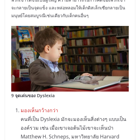
จะกลายเป็นจุดแข็ง และหล่อหลอมให้เด็กดิสเล็กเซียกลายเป็น
มนุษย์โดยสมบูรณืเช่นเดียวกับเด็กคนอื่นๆ
9 จุดเด่นของ Dyslexia
มองเห็นกว้างกว่า
คนที่เป็น Dyslexia มักจะมองเห็นสิ่งต่างๆ แบบเป็น
องค์รวม เช่น เมื่อเขาเจอต้นไม้เขาจะเห็นป่า
Matthew H. Schneps, มหาวิทยาลัย Harvard