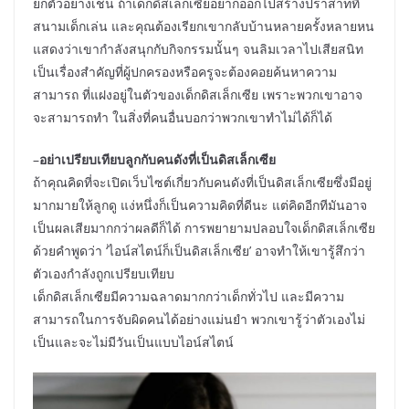
ยกตัวอย่างเช่น ถ้าเด็กดิสเล็กเซียอยากออกไปสร้างปราสาทที่
สนามเด็กเล่น และคุณต้องเรียกเขากลับบ้านหลายครั้งหลายหน
แสดงว่าเขากำลังสนุกกับกิจกรรมนั้นๆ จนลิมเวลาไปเสียสนิท
เป็นเรื่องสำคัญที่ผู้ปกครองหรือครูจะต้องคอยค้นหาความ
สามารถ ที่แฝงอยู่ในตัวของเด็กดิสเล็กเซีย เพราะพวกเขาอาจ
จะสามารถทำ ในสิ่งที่คนอื่นบอกว่าพวกเขาทำไม่ได้ก็ได้
–
อย่าเปรียบเทียบลูกกับคนดังที่เป็นดิสเล็กเซีย
ถ้าคุณคิดที่จะเปิดเว็บไซต์เกี่ยวกับคนดังที่เป็นดิสเล็กเซียซึ่งมีอยู่
มากมายให้ลูกดู แง่หนึ่งก็เป็นความคิดที่ดีนะ แต่คิดอีกทีมันอาจ
เป็นผลเสียมากกว่าผลดีก็ได้ การพยายามปลอบใจเด็กดิสเล็กเซีย
ด้วยคำพูดว่า ‘ไอน์สไตน์ก็เป็นดิสเล็กเซีย’ อาจทำให้เขารู้สึกว่า
ตัวเองกำลังถูกเปรียบเทียบ
เด็กดิสเล็กเซียมีความฉลาดมากกว่าเด็กทั่วไป และมีความ
สามารถในการจับผิดคนได้อย่างแม่นยำ พวกเขารู้ว่าตัวเองไม่
เป็นและจะไม่มีวันเป็นแบบไอน์สไตน์