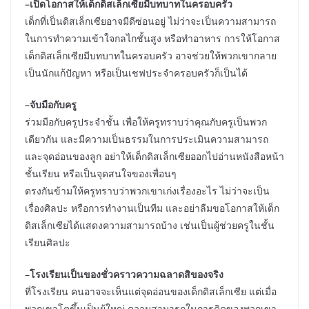
–เปิดโอกาสให้เด็กดิสเล็กเซียมีบทบาทในครอบครัว
เด็กที่เป็นดิสเล็กเซียอาจมีดีซ่อนอยู่ ไม่ว่าจะเป็นความสามารถ
ในการทำความเข้าใจกลไกชั้นสูง หรือทำอาหาร การให้โอกาส
เด็กดิสเล็กเซียมีบทบาทในครอบครัว อาจช่วยให้พวกเขากลาย
เป็นนักแก้ปัญหา หรือเป็นเชฟประจำครอบครัวก็เป็นได้
–จับมือกับครู
ร่วมมือกับครูประจำชั้น เพื่อให้ครูทราบว่าคุณกับครูเป็นพวก
เดียวกัน และมีความเป็นธรรมในการประเมินความสามารถ
และจุดอ่อนของลูก อย่าให้เด็กดิสเล็กเซียออกไปอ่านหนังสือหน้า
ชั้นเรียน หรือเป็นจุดสนใจของเพื่อนๆ
ตรงกันข้ามให้ครูทราบว่าพวกเขาเก่งเรื่องอะไร ไม่ว่าจะเป็น
เรื่องศิลปะ หรือการทำงานเป็นทีม และอย่าลืมขอโอกาสให้เด็ก
ดิสเล็กเซียได้แสดงความสามารถบ้าง เช่นเป็นผู้ช่วยครูในชั้น
เรียนศิลปะ
–
โรงเรียนเป็นของชั่วคราวความฉลาดสิของจริง
ที่โรงเรียน คนอาจจะเห็นแต่จุดอ่อนของเด็กดิสเล็กเซีย แต่เมื่อ
พวกเขาโตขึ้นเป็นผู้ใหญ่ ความสามารถในการคิดของพวกเขา