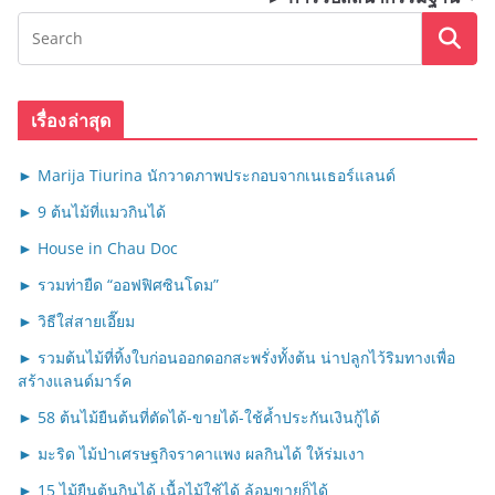
เรื่องล่าสุด
► Marija Tiurina นักวาดภาพประกอบจากเนเธอร์แลนด์
► 9 ต้นไม้ที่แมวกินได้
► House in Chau Doc
► รวมท่ายืด “ออฟฟิศซินโดม”
► วิธีใส่สายเอี๊ยม
► รวมต้นไม้ที่ทิ้งใบก่อนออกดอกสะพรั่งทั้งต้น น่าปลูกไว้ริมทางเพื่อ
สร้างแลนด์มาร์ค
► 58 ต้นไม้ยืนต้นที่ตัดได้-ขายได้-ใช้ค้ำประกันเงินกู้ได้
► มะริด ไม้ป่าเศรษฐกิจราคาแพง ผลกินได้ ให้ร่มเงา
► 15 ไม้ยืนต้นกินได้ เนื้อไม้ใช้ได้ ล้อมขายก็ได้