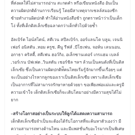
ที่ส่งผลให้ไม่สามารถอ่าน สะกดคำ หรือเขียนหนังสือ อันเป็น
ความผิดปกติด้านการเรียนรู้ โดยมีสาเหตุจากเซลล์สมองซีก
ซ้ายทำงานผิดปกติ ทำให้อ่านหนังสือช้า ถูกตราหน้าว่าเป็นเด็ก
โง่ ทั้งที่เด็กดิสเล็กเซียฉลาดกว่าเด็กทั่วไปด้วยซ้ำ
อัลเบิร์ต ไอน์สไตน์, สตีเวน สปีลเบิร์ก, ออร์แลนโด บลูม, เจนนิ
เฟอร์ อนิสตัน ,ทอม ครูซ, คีนู รีฟส์ ,บีโธเฟน, จอห์น เลนนอน,
อกาธา คริสตี้, สตีเฟน ฮอว์กิง, อเล็กซานเดอร์ เกรแฮม เบลล์​
,วอร์เรน บัฟเฟต ,วินสตัน เชอร์ชิล ฯลฯ ล้วนเป็นคนดังที่เป็นดิส
เล็กเซ๊ย ซึ่งเป็นความผิดปกติท่ีคนไทยเริ่มรู้จักมากขึ้นเรื่อยๆ แต่
จะเป็นอย่างไรหากลูกของเราเป็นดิสเล็กเซีย เพราะดิสเล็กเซีย
เป็นอาการที่ไม่สามารถรักษาหายด้วยยา ขอเพียงพ่อแม่และครูมี
ความเข้าใจ เด็กดิสเล็กเซียก็จะเติบโตมาอย่างมีความสุขได้ไม่
ยาก
–สร้างโอกาสอย่างเป็นระบบให้ลูกได้แสดงความสามารถ
เด็กดิสเล็กเซียจำเป็นจะต้องได้รับโอกาสที่จะค้นหาตัวเองว่า มี
ความสามารถทางด้านไหน และมีแพสชั่นกับอะไรมากเป็นพิเศษ