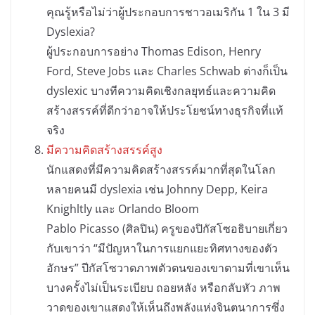
คุณรู้หรือไม่ว่าผู้ประกอบการชาวอเมริกัน 1 ใน 3 มี
Dyslexia?
ผู้ประกอบการอย่าง Thomas Edison, Henry
Ford, Steve Jobs และ Charles Schwab ต่างก็เป็น
dyslexic บางทีความคิดเชิงกลยุทธ์และความคิด
สร้างสรรค์ที่ดีกว่าอาจให้ประโยชน์ทางธุรกิจที่แท้
จริง
มีความคิดสร้างสรรค์สูง
นักแสดงที่มีความคิดสร้างสรรค์มากที่สุดในโลก
หลายคนมี dyslexia เช่น Johnny Depp, Keira
Knighltly และ Orlando Bloom
Pablo Picasso (ศิลปิน) ครูของปิกัสโซอธิบายเกี่ยว
กับเขาว่า “มีปัญหาในการแยกแยะทิศทางของตัว
อักษร” ปีกัสโซวาดภาพตัวตนของเขาตามที่เขาเห็น
บางครั้งไม่เป็นระเบียบ ถอยหลัง หรือกลับหัว ภาพ
วาดของเขาแสดงให้เห็นถึงพลังแห่งจินตนาการซึ่ง