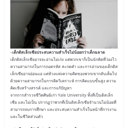
–
เด็กดิสเล็กเซียประสบความสำเร็จไม่น้อยกว่าเด็กฉลาด
เด็กดิสเล็กเซียอาจจะอ่านไม่เก่ง แต่พวกเขาก็เป็นนักคิดที่ว่องไว
ความสามารถในการถอดรหัส สะกดคำ และการอ่านของเด็กดิส
เล็กเซียอาจอ่อนแอ แต่ห้วงแห่งความคิดของพวกเขากลับเต็มไป
ด้วยความสามารถในการคิดวิเคราะห์ การคิดแบบขั้นสูง ความ
คิดเชิงสร้างสรรค์ และการแก้ปัญหา
จากการสำรวจชีวิตศิษย์เก่า Yale University ทั้งที่เป็นดิสเล็ก
เซีย และไม่เป็น ปรากฏว่าพวกที่เป็นดิสเล็กเซียจำนวนไม่น้อยที่
สามารถจบการศึกษา และประสบความสำเร็จในหน้าที่การงาน
และในชีวิตส่วนตัว