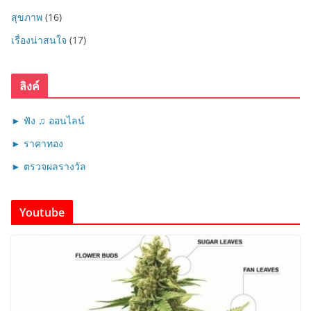
สุขภาพ
(16)
เรื่องน่าสนใจ
(17)
ลิงค์
► ฟัง ♫ ออนไลน์
► ราคาทอง
► ตรวจผลรางวัล
Youtube