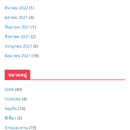
มีนาคม 2022
(1)
ตุลาคม 2021
(4)
กันยายน 2021
(1)
สิงหาคม 2021
(2)
กรกฎาคม 2021
(6)
มิถุนายน 2021
(18)
หมวดหมู่
slide
(40)
Yuotube
(4)
ของกิน
(10)
ที่เที่ยว
(3)
บ้านและสวน
(19)