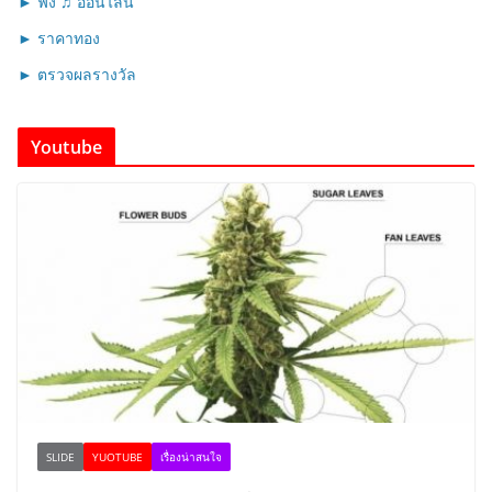
► ฟัง ♫ ออนไลน์
► ราคาทอง
► ตรวจผลรางวัล
Youtube
SLIDE
YUOTUBE
เรื่องน่าสนใจ