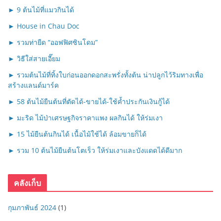
► 9 ต้นไม้ที่แมวกินได้
► House in Chau Doc
► รวมท่ายืด “ออฟฟิศซินโดม”
► วิธีใส่สายเอี๊ยม
► รวมต้นไม้ที่ทิ้งใบก่อนออกดอกสะพรั่งทั้งต้น น่าปลูกไว้ริมทางเพื่อ
สร้างแลนด์มาร์ค
► 58 ต้นไม้ยืนต้นที่ตัดได้-ขายได้-ใช้ค้ำประกันเงินกู้ได้
► มะริด ไม้ป่าเศรษฐกิจราคาแพง ผลกินได้ ให้ร่มเงา
► 15 ไม้ยืนต้นกินได้ เนื้อไม้ใช้ได้ ล้อมขายก็ได้
► รวม 10 ต้นไม้ยืนต้นโตเร็ว ให้ร่มเงาและบังแดดได้ดีมาก
คลังเก็บ
กุมภาพันธ์ 2024
(1)