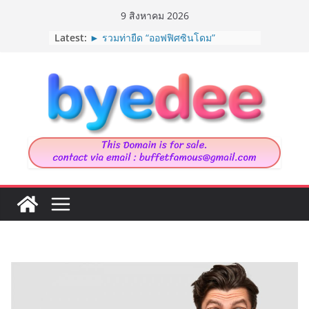
Skip
9 สิงหาคม 2026
to
Latest:
► รวมท่ายืด “ออฟฟิศซินโดม”
content
► วิธีใส่สายเอี๊ยม
► Marija Tiurina นักวาดภาพประกอบ
จากเนเธอร์แลนด์
► 9 ต้นไม้ที่แมวกินได้
► House in Chau Doc